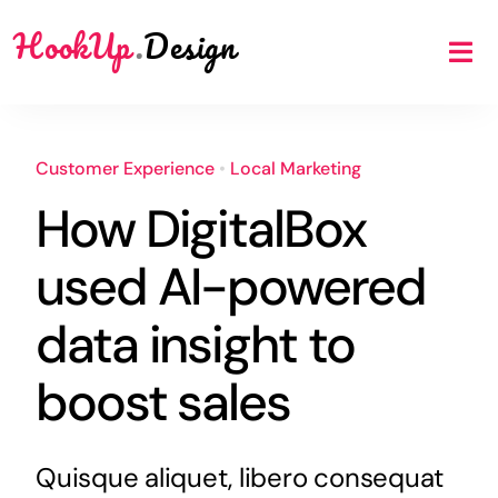
Skip
HookUp
.
Design
to
Tog
content
Nav
Benefits
Customer Experience
•
Local Marketing
How DigitalBox
Scope
used AI-powered
Price
data insight to
boost sales
FAQ
Quisque aliquet, libero consequat